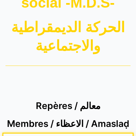
social -M.D.S-
الحركة الديمقراطية
والاجتماعية
Repères / معالم
Membres / الاعظاء / Amaslaḍ