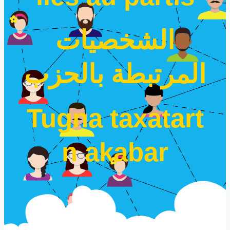
الشخصيات
المرتبطة بالحزب
Tugna taxatart
n akabar