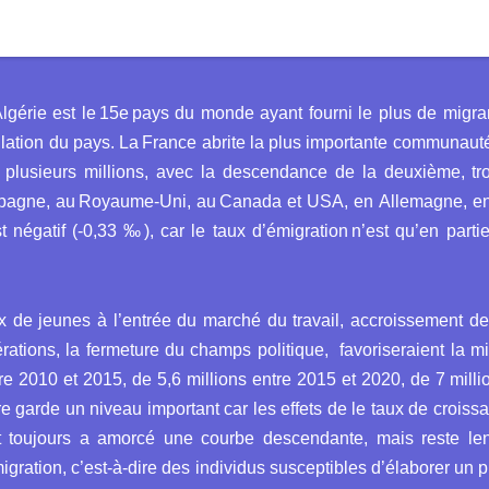
lgérie est le 15e pays du monde ayant fourni le plus de migra
pulation du pays. La France abrite la plus importante communauté
nt plusieurs millions, avec la descendance de la deuxième, 
pagne, au Royaume-Uni, au Canada et USA, en Allemagne, en It
 négatif (-0,33 ‰), car le taux d’émigration n’est qu’en part
x de jeunes à l’entrée du marché du travail, accroissement de
rations, la fermeture du champs politique, favoriseraient la 
re 2010 et 2015, de 5,6 millions entre 2015 et 2020, de 7 milli
re garde un niveau important car les effets de le taux de croiss
ont toujours a amorcé une courbe descendante, mais reste le
igration, c’est-à-dire des individus susceptibles d’élaborer un p