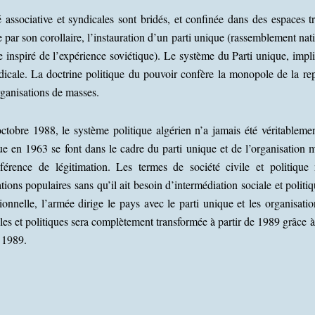
rté associative et syndicales sont bridés, et confinée dans des espaces 
e par son corollaire, l’instauration d’un parti unique (rassemblement nat
ue inspiré de l’expérience soviétique). Le système du Parti unique, impli
icale. La doctrine politique du pouvoir confère la monopole de la repr
 organisations de masses.
ctobre 1988, le système politique algérien n’a jamais été véritableme
e en 1963 se font dans le cadre du parti unique et de l’organisation m
éférence de légitimation. Les termes de société civile et politique
ations populaires sans qu’il ait besoin d’intermédiation sociale et poli
ionnelle, l’armée dirige le pays avec le parti unique et les organisati
viles et politiques sera complètement transformée à partir de 1989 grâce 
r 1989.