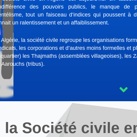
indifférence des pouvoirs publics, le manque de pr
ientélisme, tout un faisceau d’indices qui poussent à 
nnait un ralentissement et un affaiblissement.
 Algérie, la société civile regroupe les organisations for
ndicats, les corporations et d’autres moins formelles et
e quartier) les Thajmaths (assemblées villageoises), les Z
s Aarouchs (tribus).
 la Société civile e