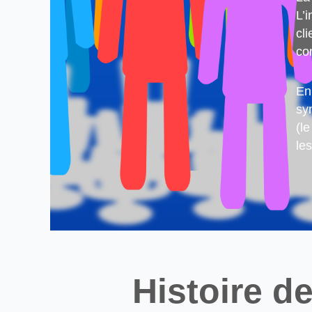
L’
cl
co
En
sy
(l
le
Histoire de