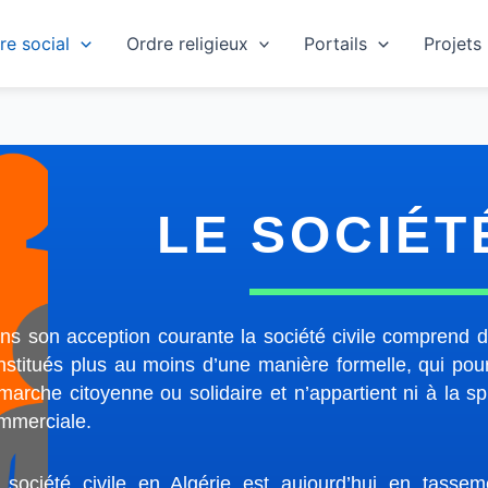
re social
Ordre religieux
Portails
Projets
LE SOCIÉT
ns son acception courante la société civile comprend 
nstitués plus au moins d’une manière formelle, qui po
marche citoyenne ou solidaire et n’appartient ni à la 
mmerciale.
 société civile en Algérie est aujourd’hui en tassemen