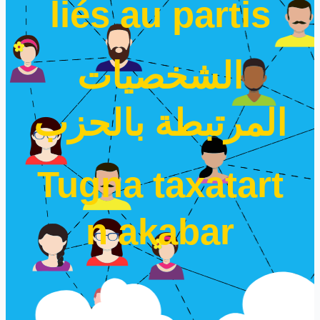
liés au partis
الشخصيات
المرتبطة بالحزب
Tugna taxatart
n akabar