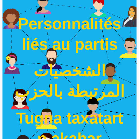
Personnalités
liés au partis
الشخصيات
المرتبطة بالحزب
Tugna taxatart
n akabar