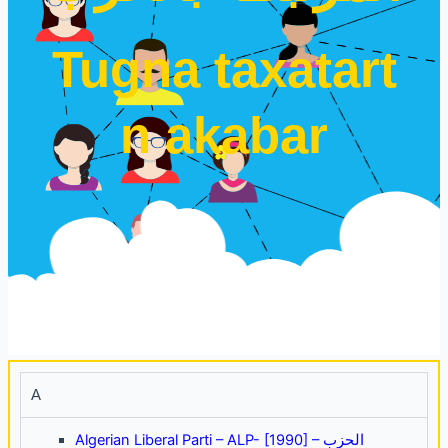
Tugna taxatart
n akabar
A
Algerian Liberal Parti – ALP- [1990] – الحزب