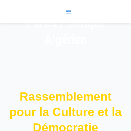
Skip
Main
to
Menu
content
Partis Politique
Algérien
Rassemblement
pour la Culture et la
Démocratie