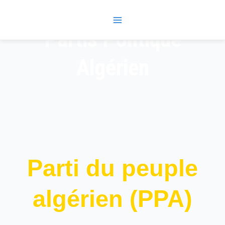
Skip
Main
to
Menu
content
Partis Politique
Algérien
Parti du peuple
algérien (PPA)