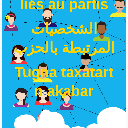
liés au partis
الشخصيات
المرتبطة بالحزب
Tugna taxatart
n akabar