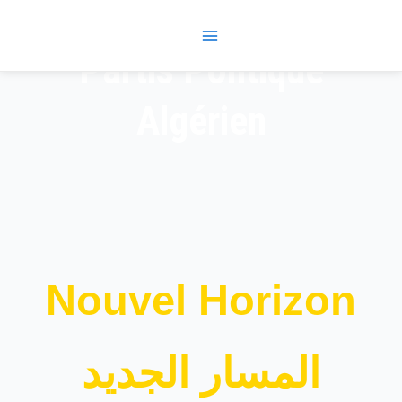
Skip
Main
to
Menu
content
Partis Politique
Algérien
Nouvel Horizon
المسار الجديد