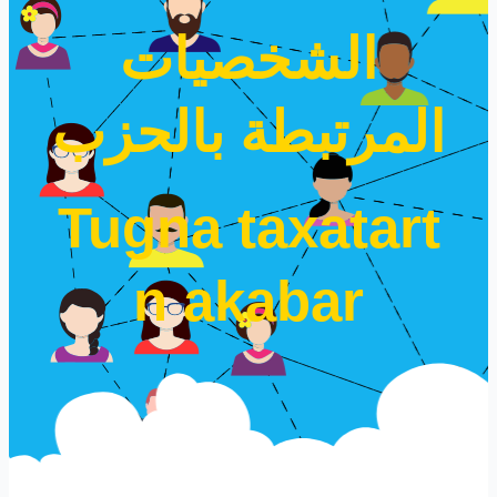
الشخصيات
المرتبطة بالحزب
Tugna taxatart
n akabar