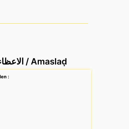
Membres / الاعظاء / Amaslaḍ
imaslaḍen :