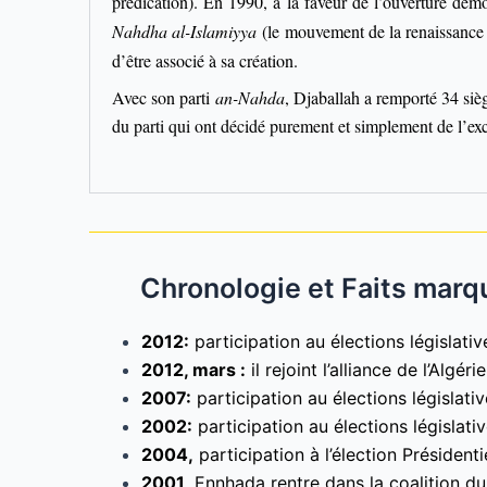
prédication). En 1990, à la faveur de l’ouverture dém
Nahdha al-Islamiyya
(le mouvement de la renaissance
d’être associé à sa création.
Avec son parti
an-Nahda
, Djaballah a remporté 34 sièg
du parti qui ont décidé purement et simplement de l’ex
2012:
participation au élections législativ
2012, mars :
il rejoint l’alliance de l’Algéri
2007:
participation au élections législat
2002:
participation au élections législati
2004,
participation à l’élection Président
2001,
Ennhada rentre dans la coalition d