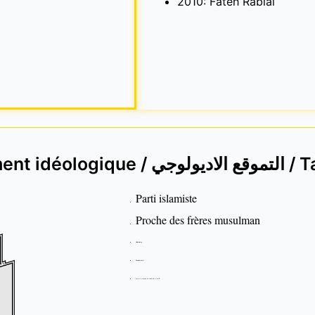
2010: Fateh Rabiaï
Positionnement idéo
Parti islamiste
Proche des frères musulman
Libéralisme
Panislamisme
Contre la révision du code de la famille