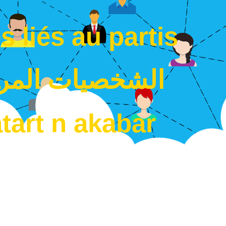
s liés au partis
الشخصيات المرت
tart n akabar