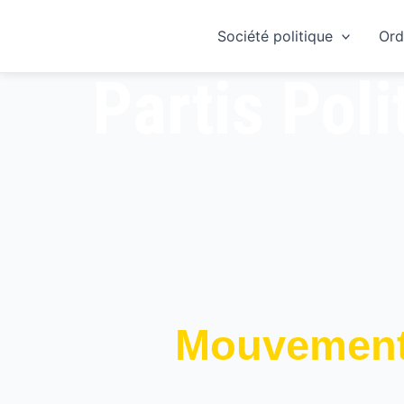
Skip
to
Société politique
Ord
content
Partis Poli
Mouvement 