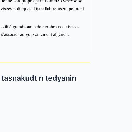
 et fonde son propre parti nommé
Harakat an-
visées politiques, Djaballah refusera pourtant
ostilité grandissante de nombreux activistes
e s’associer au gouvernement algérien.
ologie et Faits marquants / التسلسل الزمني و الأحداث البارزة / tasnakudt n tedyanin