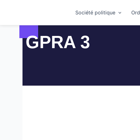
Skip
to
Société politique
Ord
content
GPRA 3