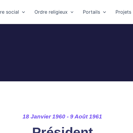
re social
Ordre religieux
Portails
Projets
18 Janvier 1960 - 9 Août 1961
Président