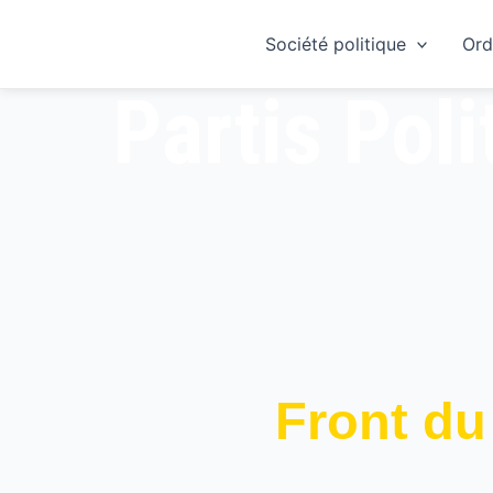
Skip
to
Société politique
Ord
content
Partis Poli
Front du 