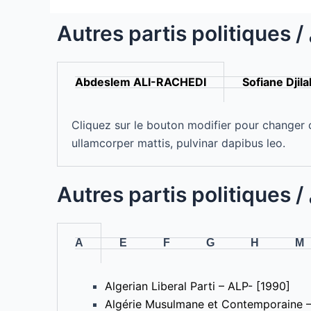
Abdeslem ALI-RACHEDI
Sofiane Djilal
Cliquez sur le bouton modifier pour changer ce
ullamcorper mattis, pulvinar dapibus leo.
A
E
F
G
H
M
Algerian Liberal Parti – ALP- [1990]
Algérie Musulmane et Contemporaine –