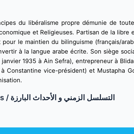
cipes du libéralisme propre démunie de toute é
onomique et Religieuses. Partisan de la libre en
 et pour le maintien du bilinguisme (français/ar
ertir à la langue arabe écrite. Son siège socia
anvier 1935 à Ain Sefra), entrepreneur à Blida 
te à Constantine vice-président) et Mustapha Go
isation.
Chronologie et Faits marquants / التسلسل الزمني و الأحداث البارزة