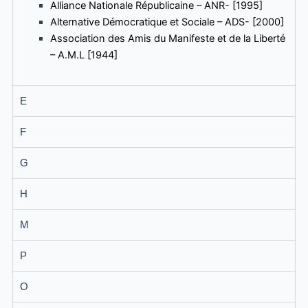
Alliance Nationale Républicaine – ANR- [1995]
Alternative Démocratique et Sociale – ADS- [2000]
Association des Amis du Manifeste et de la Liberté
– A.M.L [1944]
E
F
G
H
M
P
O