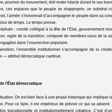
ive, poumon du mouvement, doit rester intacte durant le sas trans
oyens, ces espaces que le peuple se réapproprie, un substrat 
droit, l’armée s’honorerait d’accompagner le peuple dans sa con
 plus de temps. Le temps presse.
céphale : comité collégial à la tête de l’Etat, gouvernement res
ution, vigile de la transition, composé de membres issus de la so
engagées dans l’insurrection populaire.
ransition, l’ensemble institutionnel s’accompagne de la créat
s — attribut démocratique cardinal.
 de l’État démocratique
ituation. On est bien face à une phase historique qui implique l
. Pour ce faire, il est impérieux de prévoir ce qui va advenir. 
is transitionnelle et institutionnellement créatrice. C’est d’