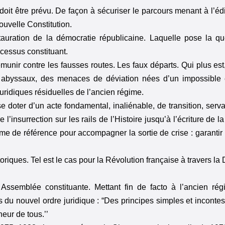
 doit être prévu. De façon à sécuriser le parcours menant à l’édi
nouvelle Constitution.
stauration de la démocratie républicaine. Laquelle pose la qu
rocessus constituant.
munir contre les fausses routes. Les faux départs. Qui plus est,
abyssaux, des menaces de déviation nées d’un impossible
juridiques résiduelles de l’ancien régime.
se doter d’un acte fondamental, inaliénable, de transition, serv
’insurrection sur les rails de l’Histoire jusqu’à l’écriture de la
ême de référence pour accompagner la sortie de crise : garanti
oriques. Tel est le cas pour la Révolution française à travers la
en Assemblée constituante. Mettant fin de facto à l’ancien ré
ls du nouvel ordre juridique : “Des principes simples et inconte
eur de tous.’’