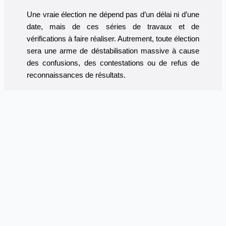
Une vraie élection ne dépend pas d’un délai ni d’une
date, mais de ces séries de travaux et de
vérifications à faire réaliser. Autrement, toute élection
sera une arme de déstabilisation massive à cause
des confusions, des contestations ou de refus de
reconnaissances de résultats.
Il y a une vraie entame et un vrai sujet à discuter. Il y
a de fausses concertations pour de fausses pistes.
Ne gâchons pas de vraies opportunités créées par
le hirak, ne ratons pas de vrais rendez-vous avec de
vraies chances pour notre pays.
Ces opportunités et ces chances résident dans le
changement des pratiques et des habitudes
mensongères que le système avait érigé en règles
et en réflexes.