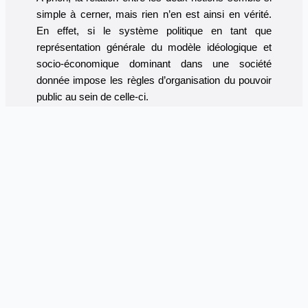
simple à cerner, mais rien n’en est ainsi en vérité.
En effet, si le système politique en tant que
représentation générale du modèle idéologique et
socio-économique dominant dans une société
donnée impose les règles d’organisation du pouvoir
public au sein de celle-ci.
Ces mêmes règles sont inversement en mesure de
déterminer certains aspects du système politique en
place. Il en est ainsi pour le cas des systèmes
totalitaires qui au XXe siècle ont pu renverser des
démocraties. Lesquelles par leurs régimes
constitutionnels et électoraux ont facilité la mise en
place de tels régimes à travers l’accès des parties
qui les incarnaient (vichyste et nazie) au pouvoir,
sous la couverture du respect des principes
démocratiques (la majorité électorale en
l’occurrence).