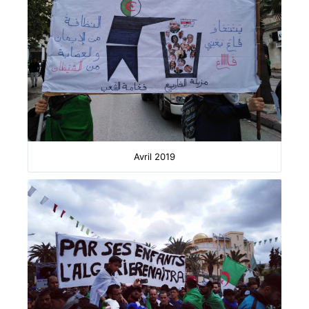
Avril 2019