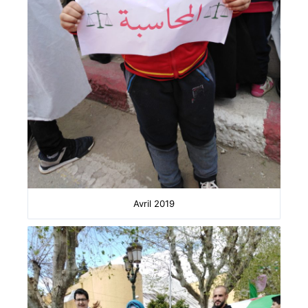
Avril 2019