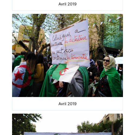
Avril 2019
Avril 2019