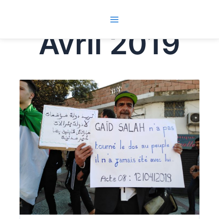
Skip
Main
to
Menu
content
Avril 2019