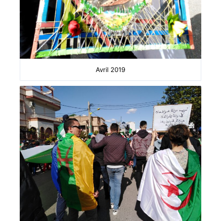
Avril 2019