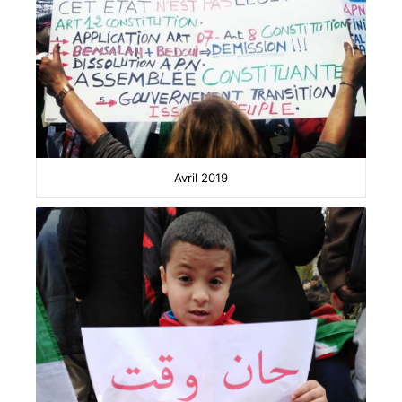
Avril 2019