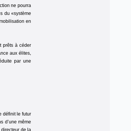
ction ne pourra
les du «système
 mobilisation en
t prêts à céder
ance aux élites,
séduite par une
éfinit le futur
yens d’une même
directeur de la