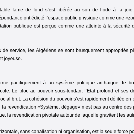
table lame de fond s’est libérée au son de l’ode à la joie.
épendance ont édicté l’espace public physique comme une «zon
tation publique est perçue comme une atteinte à la sécurité de
 de service, les Algériens se sont brusquement appropriés p
t joyeuse.
erme pacifiquement à un système politique archaïque, le bou
école. Le bloc au pouvoir sous-tendant l’Etat profond et se
ocial brut. La cohésion du pouvoir s’est rapidement délitée en
 la revendication «Système, dégage» n’est pas au centre des
ue, la revendication pivotale autour de laquelle gravitent les aut
rizontale, sans canalisation ni organisation, est la seule force p