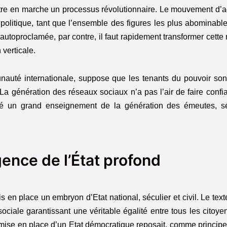
ttre en marche un processus révolutionnaire. Le mouvement d’a
olitique, tant que l’ensemble des figures les plus abominab
 autoproclamée, par contre, il faut rapidement transformer cette
 verticale.
auté internationale, suppose que les tenants du pouvoir son
. La génération des réseaux sociaux n’a pas l’air de faire confi
a tiré un grand enseignement de la génération des émeutes, 
ence de l’État profond
 place un embryon d’Etat national, séculier et civil. Le texte d
iale garantissant une véritable égalité entre tous les cito
 mise en place d’un Etat démocratique reposait, comme principe 