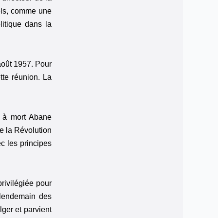
onels, comme une
litique dans la
août 1957. Pour
tte réunion. La
s à mort Abane
e la Révolution
c les principes
rivilégiée pour
u lendemain des
ger et parvient