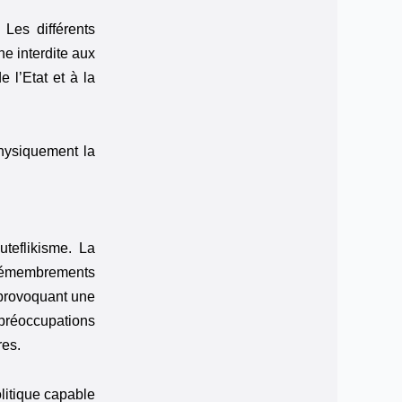
 Les différents
e interdite aux
 l’Etat et à la
hysiquement la
teflikisme. La
s démembrements
 provoquant une
 préoccupations
res.
olitique capable