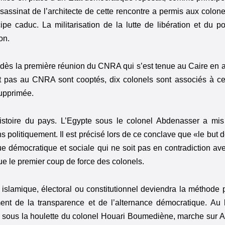
 L’assassinat de l’architecte de cette rencontre a permis aux col
pe caduc. La militarisation de la lutte de libération et du po
on.
ès la première réunion du CNRA qui s’est tenue au Caire en 
ant pas au CNRA sont cooptés, dix colonels sont associés à ce
supprimée.
’histoire du pays. L’Egypte sous le colonel Abdenasser a mi
politiquement. Il est précisé lors de ce conclave que «le but d
e démocratique et sociale qui ne soit pas en contradiction ave
ue le premier coup de force des colonels.
 islamique, électoral ou constitutionnel deviendra la méthode p
iment de la transparence et de l’alternance démocratique. A
, sous la houlette du colonel Houari Boumediène, marche sur Al