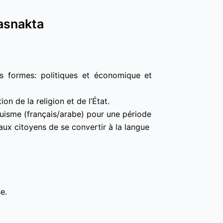
logique / التموقع الاديولوجي / Tasnakta
es formes: politiques et économique et
on de la religion et de l’État.
guisme (français/arabe) pour une période
ux citoyens de se convertir à la langue
e.