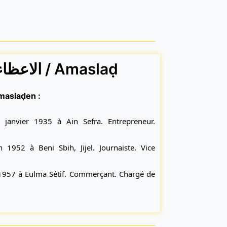
Membres / الاعظاء / Amaslaḍ
s / مؤسسين / yimaslaḍen :
 janvier 1935 à Ain Sefra. Entrepreneur.
1952 à Beni Sbih, Jijel. Journaiste. Vice
957 à Eulma Sétif. Commerçant. Chargé de