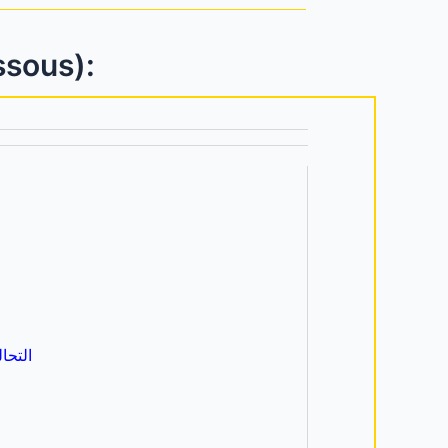
essous):
التحالف الوطن