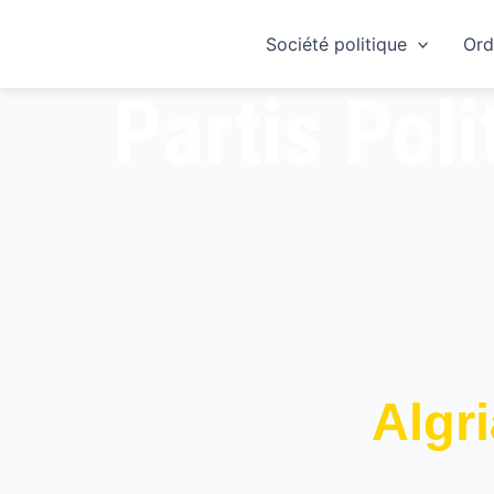
Skip
to
Société politique
Ord
content
Partis Poli
Algri