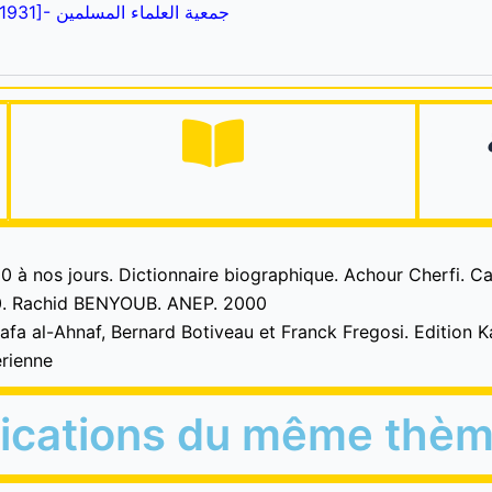
Association des Ulamas musulmans – [1931]- جمعية العلماء المسلمين
00 à nos jours. Dictionnaire biographique. Achour Cherfi. C
000. Rachid BENYOUB. ANEP. 2000
tafa al-Ahnaf, Bernard Botiveau et Franck Fregosi. Edition K
érienne
lications du même thè