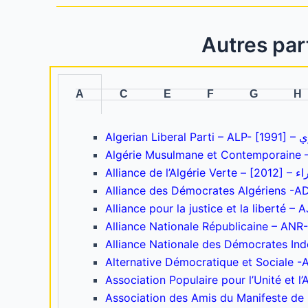
Autres part
A
C
E
F
G
H
Alge
Alliance de l’Algérie Verte – [2012] –
اء