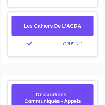
Les Cahiers De L’ACDA
OPUS N°1
Déclarations -
Communiqués - Appels