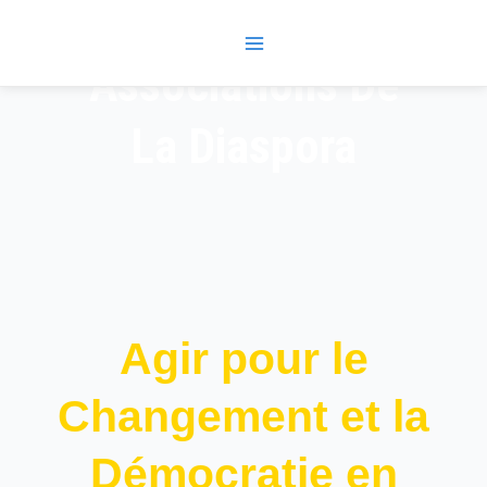
Skip
Main
to
Menu
content
Associations De
La Diaspora
Agir pour le
Changement et la
Démocratie en