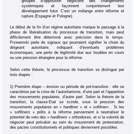
groupes d’opposition négocient des changements
systémiques et façonnent conjointement leur
développement futur. C’est un mélange entre réforme et
rupture (Espagne et Pologne).
Le début de la fin d’un régime autoritaire marque le passage à la
phase de libéralisation du processus de transition, mais peut
difficilement être déterminé avec précision dans le temps.
Przeworski parle de signaux qui pourraient signifier la chute du
dirigeant autoritaire, indiquant d’éventuels problèmes
économiques, une perte de légitimité due aux troubles en cours
ou une pression étrangère pour la réforme.
Selon cette théorie, le processus de transition se distingue par
trois étapes :
1) Première étape – érosion ou période de pré-transition : elle se
caractérise par la crise de l’autoritarisme, d’une part et l’apparition
des mouvements populaires, d’autre part. Selon la théorie de la
transition, la classe-Etat se scinde, sous la pression des
mouvements populaires en «
hardliner
» et «
softliner
« . Si les
»
softliners
» prêts à la réforme parviennent à neutraliser le
potentiel de veto des »
hardliners
» orthodoxes, et si la volonté de
négocier peut prévaloir au sein du mouvement de protestation,
des pactes constitutionnels et politiques deviennent possibles.