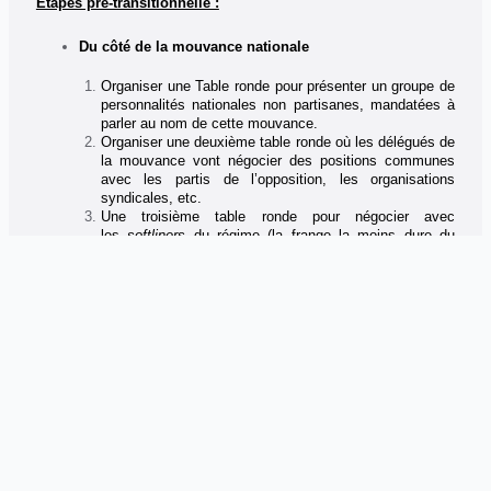
Etapes pré-transitionnelle :
Du côté de la mouvance nationale
Organiser une Table ronde pour présenter un groupe de
personnalités nationales non partisanes, mandatées à
parler au nom de cette mouvance.
Organiser une deuxième table ronde où les délégués de
la mouvance vont négocier des positions communes
avec les partis de l’opposition, les organisations
syndicales, etc.
Une troisième table ronde pour négocier avec
les
softliners
du régime (la frange la moins dure du
régime) pour tracer l’agenda de transition. Incluant
l’armée et les services de sécurités.
Imposer une personnalité nationale comme Premier
ministre de la transition.
Accompagner tout ce processus par des actions
politiques : marches, grèves, etc.
Du côté du pouvoir
Reporter les élections présidentielles du 18 avril,
Maintenir le Président Bouteflika comme président pour
une période délimitée, mais en faire un président juste
représentatif (comme en Allemagne),