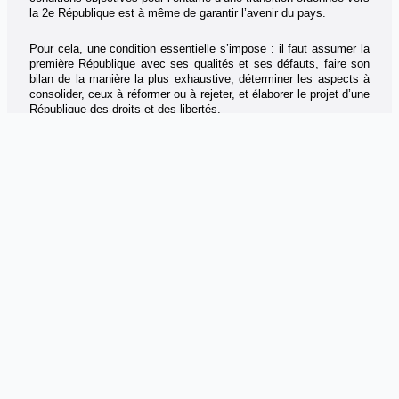
la 2e République est à même de garantir l’avenir du pays.
Pour cela, une condition essentielle s’impose : il faut assumer la
première République avec ses qualités et ses défauts, faire son
bilan de la manière la plus exhaustive, déterminer les aspects à
consolider, ceux à réformer ou à rejeter, et élaborer le projet d’une
République des droits et des libertés.
En effet, la mise en place des institutions de l’Etat, la
construction des infrastructures éducatives, sanitaires, routières
et autres, le multipartisme, le pluralisme médiatique, la
reconnaissance de tamazight doivent apparaître dans le bilan à
dresser pour pouvoir consolider, approfondir, transformer et
innover dans la refondation de l’Etat et de la nation algérienne. Il
faut oser se placer franchement dans le politique et cesser
définitivement avec la démagogie qui consiste à tout remettre en
cause sans jamais sauvegarder les assises pour une nouvelle
construction.
La radicalité n’est pas dans le nihilisme, mais dans la
clairvoyance ! Le pouvoir a appelé à une conférence nationale du
consensus, dans le sillage de beaucoup de forces politiques
d’opposition. Il faut prendre acte de cette évolution.
Que tous les participants à l’échéance électorale, les