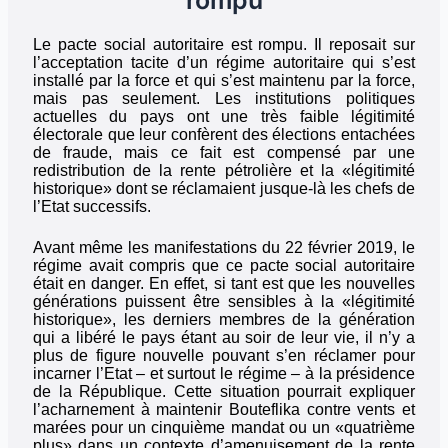
rompu
Le pacte social autoritaire est rompu. Il reposait sur
l’acceptation tacite d’un régime autoritaire qui s’est
installé par la force et qui s’est maintenu par la force,
mais pas seulement. Les institutions politiques
actuelles du pays ont une très faible légitimité
électorale que leur confèrent des élections entachées
de fraude, mais ce fait est compensé par une
redistribution de la rente pétrolière et la «légitimité
historique» dont se réclamaient jusque-là les chefs de
l’Etat successifs.
Avant même les manifestations du 22 février 2019, le
régime avait compris que ce pacte social autoritaire
était en danger. En effet, si tant est que les nouvelles
générations puissent être sensibles à la «légitimité
historique», les derniers membres de la génération
qui a libéré le pays étant au soir de leur vie, il n’y a
plus de figure nouvelle pouvant s’en réclamer pour
incarner l’Etat – et surtout le régime – à la présidence
de la République. Cette situation pourrait expliquer
l’acharnement à maintenir Bouteflika contre vents et
marées pour un cinquième mandat ou un «quatrième
plus» dans un contexte d’amenuisement de la rente