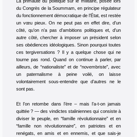
La primauté du politique sur le militaire, posée lors
du Congrès de la Soummam, en principe régulateur
du fonctionnement démocratique de l’État, est restée
un vœu pieux. On ne peut pas en effet dire, d’un
côté, qu’on n’a pas d’ambitions politiques et, d’un
autre côté, chercher à imposer un président selon
ses obédiences idéologiques. Sinon pourquoi toutes
ces tergiversations ? Il y a quelque chose qui ne
tourne pas rond. Quand on continue à parler, par
ailleurs, de “nationaliste” et de “novembriste”, avec
un paternalisme à peine voilé, on laisse
volontairement sous-entendre que d’autres ne le
sont pas.
Et l’on retombe dans l’ère – mais l’a-t-on jamais
quittée ? — des vindictes staliniennes qui consiste à
diviser le peuple, en “famille révolutionnaire” et en
“famille non révolutionnaire”, en patriotes et en
renégats, en amis et en ennemis, et que sais-je