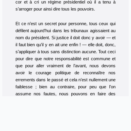
cor et à cri un régime présidentiel où il a tenu à
s’arroger pour ainsi dire tous les pouvoirs.
Et ce n’est un secret pour personne, tous ceux qui
défilent aujourd’hui dans les tribunaux agissaient au
nom du président. Si justice il doit donc y avoir — et
il faut bien qu’il y en ait une enfin ! — elle doit, donc,
s’appliquer à tous sans distinction aucune. Tout ceci
pour dire que notre responsabilité est commune et
que pour aller vraiment de l’avant, nous devons
avoir le courage politique de reconnaître nos
errements dans le passé et cela n’est nullement une
faiblesse ; bien au contraire, pour peu que l’on
assume nos fautes, nous pouvons en faire des
atouts qui nous permettront, à coup sûr, d’envisager
l’avenir avec plus de lucidité, loin de toute
démagogie et alors l’Algérie n’en sortira que grandie
et plus forte.