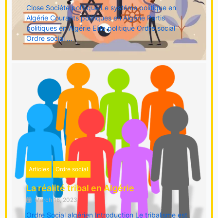
Close Société politique Le systéme politique en
Algérie Courants politiques en Algérie Partis
politiques en Algérie Elite politique Ordre social
Ordre social …
Articles
Ordre social
La réalité tribal en Algérie
March 18, 2023
Ordre Social algérien Introduction Le tribalisme est