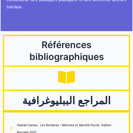
sociaux.
Références
bibliographiques
المراجع الببليوغرافية
Gabriel Camps . Les Berbères : Mémoire et identité Poche –Edition
Barzakh 2007