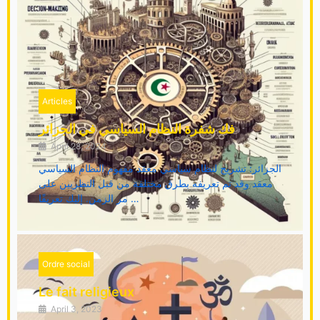
Articles
فك شفرة النظام السياسي في الجزائر
April 28, 2024
الجزائر: تشريح لنظام سياسي معقد مفهوم النظام السياسي
معقد وقد تم تعريفه بطرق مختلفة من قبل النظريين على
مر الزمن. إليك تعريفًا …
Ordre social
Le fait religieux
April 3, 2023