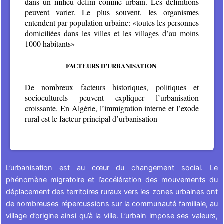
dans un milieu défini comme urbain. Les définitions
peuvent varier. Le plus souvent, les organismes
entendent par population urbaine: «toutes les personnes
domiciliées dans les villes et les villages d’au moins
1000 habitants»
FACTEURS D’URBANISATION
De nombreux facteurs historiques, politiques et
socioculturels peuvent expliquer l’urbanisation
croissante. En Algérie, l’immigration interne et l’exode
rural est le facteur principal d’urbanisation
L’urbanisation est au cœur du changement social. Le
phénomène migratoire et l’accélération des mouvements du
déplacement des territoires ruraux vers les zones urbaines ont
de nombreuses répercussions sur la communauté familiale, au
village d’origine ainsi qu’à la ville. L’urbain impose ses valeurs,