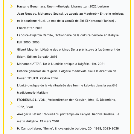
Hassane Benamara. Une mythologie. L'harmattan 2022 berbère
Jean Rieucau, Mohamed Souissi. Le zaouïa au Maghreb - Entre le religieux
et le tourisme rituel. Le cas de la zaouïa de Sidi El Kantaoui (Tunisie) .
L'harmattan 2016
Lacoste-Dujardin Camille, Dictionnaire de la culture berbère en Kabylie.
Edif 2000. 2005
Gilbert Meynier. L'Algérie des origines De la préhistoire à l'avènement de
l'islam. Edition Barzakh 2016
Mohamed ATTAF. De la Numidie antique à l'Algérie. Hibr. 2021
Histoire générale de l'Algérie. L'Algérie médiévale. Sous la direction de
Houari TOUATI. Zaytun 2014
L’unité cyclique de la vie ritualisée des femme kabyles dans la société
traditionnelle Makilam
FROBENIUS L. VON., Volksmärchen der Kabylen, Iéna, E. Diederichs,
1922, 3 vol.
Amagar n Tefsut : l’accueil du printemps en Kabylie. Rachid Oulebsir. Le
matin d'Algérie. 19 mars 2016
H. Camps-fabrer, “Génie”, Encyclopédie berbère, 20 | 1998, 3023-3036.