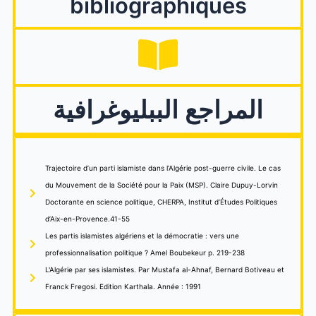
bibliographiques
المراجع الببليوغرافية
Trajectoire d’un parti islamiste dans l’Algérie post-guerre civile. Le cas
du Mouvement de la Société pour la Paix (MSP). Claire Dupuy-Lorvin
Doctorante en science politique, CHERPA, Institut d’Études Politiques
d’Aix-en-Provence.41-55
Les partis islamistes algériens et la démocratie : vers une
professionnalisation politique ? Amel Boubekeur p. 219-238
L'Algérie par ses islamistes. Par Mustafa al-Ahnaf, Bernard Botiveau et
Franck Fregosi. Edition Karthala. Année : 1991