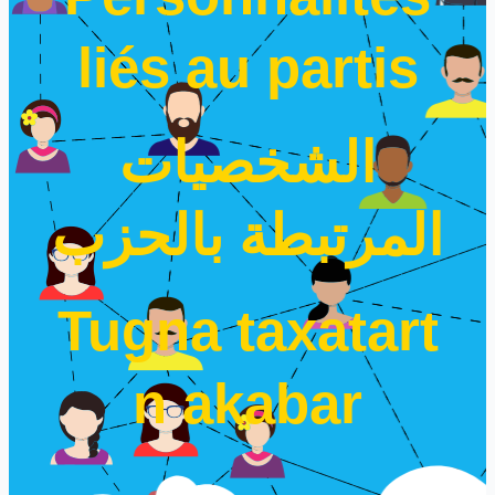
liés au partis
الشخصيات
المرتبطة بالحزب
Tugna taxatart
n akabar