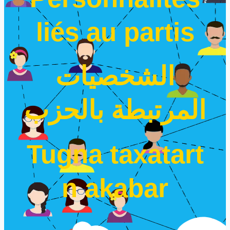
liés au partis
الشخصيات
المرتبطة بالحزب
Tugna taxatart
n akabar