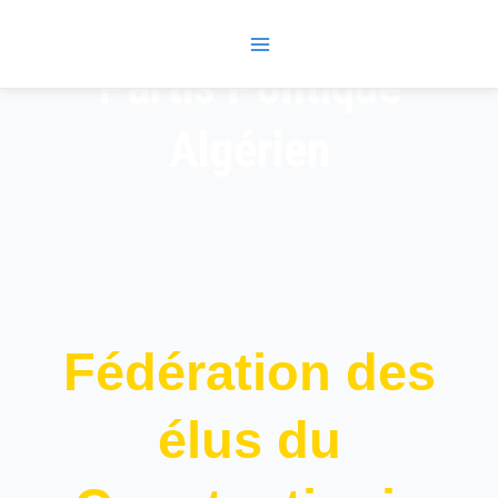
Skip
Main
to
Menu
content
Partis Politique
Algérien
Fédération des
élus du