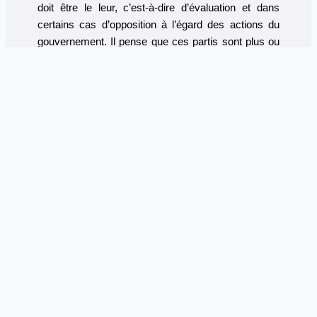
doit être le leur, c’est-à-dire d’évaluation et dans
certains cas d’opposition à l’égard des actions du
gouvernement. Il pense que ces partis sont plus ou
moins infiltrés ou cooptés par le gouvernement et
donc servent plus ce dernier que les intérêts de la
population.
Le hirak demande donc que le rôle des partis
politiques soit réformé de sorte qu’ils puissent, à
l’avenir, jouer leur rôle naturel de contrôle de l’action
du gouvernement et de centres de formation du
militantisme politique. S’agissant des institutions
régionales (APW) et locales (APC), le hirak
considère qu’elles ne sont que le relais du
gouvernement et une courroie de transmission à
sens unique (top-down) et qu’elles ne reflètent
aucunement les intérêts de la population ainsi que le
voudrait l’épithète «populaire» qui leur est associé.
Selon le hirak donc, ces institutions régionales et