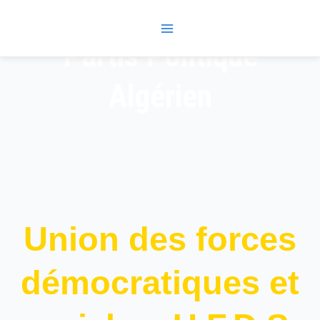
Skip
Main
to
Menu
content
Partis Politique
Algérien
Union des forces
démocratiques et