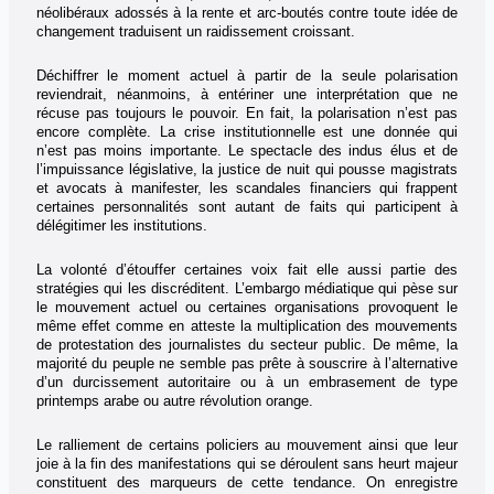
néolibéraux adossés à la rente et arc-boutés contre toute idée de
changement traduisent un raidissement croissant.
Déchiffrer le moment actuel à partir de la seule polarisation
reviendrait, néanmoins, à entériner une interprétation que ne
récuse pas toujours le pouvoir. En fait, la polarisation n’est pas
encore complète. La crise institutionnelle est une donnée qui
n’est pas moins importante. Le spectacle des indus élus et de
l’impuissance législative, la justice de nuit qui pousse magistrats
et avocats à manifester, les scandales financiers qui frappent
certaines personnalités sont autant de faits qui participent à
délégitimer les institutions.
La volonté d’étouffer certaines voix fait elle aussi partie des
stratégies qui les discréditent. L’embargo médiatique qui pèse sur
le mouvement actuel ou certaines organisations provoquent le
même effet comme en atteste la multiplication des mouvements
de protestation des journalistes du secteur public. De même, la
majorité du peuple ne semble pas prête à souscrire à l’alternative
d’un durcissement autoritaire ou à un embrasement de type
printemps arabe ou autre révolution orange.
Le ralliement de certains policiers au mouvement ainsi que leur
joie à la fin des manifestations qui se déroulent sans heurt majeur
constituent des marqueurs de cette tendance. On enregistre