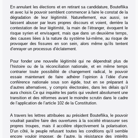
En annulant les élections et en retirant sa candidature, Bouteflika
et avec lui le pouvoir semblent commencer à faire le constat de la
dégradation de leur légitimité. Naturellement, eux aussi, se
laissent abuser par leurs propres discours et voient, derrière la
contestation de leur légitimité, la main de l’étranger, évoquent le
risque syrien et envisagent, mais que dans un deuxième temps,
des causes liées à la nature du système lui-même, au risque de
provoquer des fissures en son sein, alors même qu’ils tentent
d’enrayer un processus d’éclatement.
Pour fonder une nouvelle légitimité qui ne dépendrait plus de
l’histoire ou de la réconciliation nationale, et en même temps
contrarier toute possibilité de changement radical, le pouvoir
essaie maintenant de faire adhérer l’opinion à l’idée d’une
conférence nationale sous son égide, tout en se préparant à
d’autres alternatives, y compris électorales, dans les délais qu’il
aura choisis.
Ce qui inquiète les partis qui veulent absolument une
transition et des réformes avant le moindre scrutin dans le cadre
de l’application de l’article 102 de la Constitution.
A travers les lettres attribuées au président Bouteflika, le pouvoir
voudrait paraître faire des ouvertures à la société et
rassurer ses
propres troupes, mais il accélère objectivement la polarisation.
D’un côté, le peuple refusant toutes les conditions qu’il semble
encore vouloir imposer, de l’autre, la résistance des intérêts