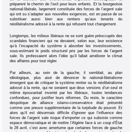
préparent le chemin de l’exil pour leurs enfants. Et la bourgeoisie
national-libérale, largement constituée des forces de l’argent sale
qui ont su s’adapter aux nouvelles exigences, est en passe de se
substituer aussi bien aux rentiers qu’aux tenants du
néolibéralisme adossé à la rente qui refusent tout changement.
Longtemps, les milieux libéraux ne se sont guère préoccupés des
scandales financiers qui ne devaient, selon eux, leur existence
qu’à l’incapacité du système à absorber les investissements,
sous-estimant le poids structurel pris par les forces de l’argent
sale. Ils professaient alors l’idée qu’il fallait améliorer le climat
des affaires pour tout régler.
Par ailleurs, au sein de la gauche, il semblait, au plan
idéologique, plus aisé de dénoncer le national-libéralisme
émergent que de critiquer le système rentier ou le néolibéralisme
adossé à la rente, qui ne seraient que deux versions d’un seul et
même épouvantail inventé par les libéraux, toutes tendances
confondues, pour justifier leurs réformes. Du reste, le caractère
despotique de alliance islamo-conservatrice était présenté
comme une preuve supplémentaire de la turpitude du pouvoir. Et
alors qu’il est désormais difficile d’ignorer que l’influence des
forces de l’argent sale risque d’emporter ce qui subsiste comme
espace démocratique et de mettre l’Algérie face à un coup d’État
le 28 avril, c’est avec amertume que certaines forces de gauche