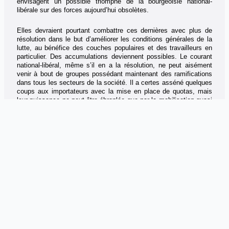
envisagent un possible triomphe de la bourgeoisie national-
libérale sur des forces aujourd’hui obsolètes.
Elles devraient pourtant combattre ces dernières avec plus de
résolution dans le but d’améliorer les conditions générales de la
lutte, au bénéfice des couches populaires et des travailleurs en
particulier. Des accumulations deviennent possibles. Le courant
national-libéral, même s’il en a la résolution, ne peut aisément
venir à bout de groupes possédant maintenant des ramifications
dans tous les secteurs de la société. Il a certes asséné quelques
coups aux importateurs avec la mise en place de quotas, mais
leur puissance ne peut-être ébranlée que par la mobilisation quasi
unanime du peuple algérien.
Ce courant ne pourra pas échapper à l’exigence de faire jonction
avec cette mobilisation, même s’il cherchera à en dévoyer le
sens. Par ailleurs, alors que Bouteflika est gravement malade, les
forces de l’argent sale doivent elles être considérées comme
animées par une stratégie politique ? On peut plutôt penser
qu’elles adoptent des tactiques variables et plutôt désordonnées,
en fonction de leurs intérêts immédiats. C’est ce qui se confirme
à travers les lettres contradictoires attribuées à Bouteflika. Mais
ces tactiques ont de lourdes conséquences politiques.
Qu’elles minent la crédibilité des institutions ou conduisent à des
compromis ou des affrontements leur impact est considérable et