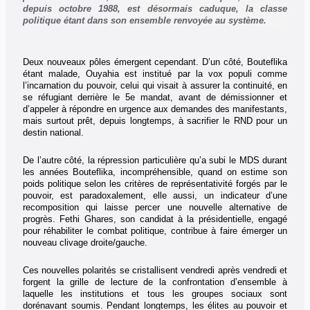
depuis octobre 1988, est désormais caduque, la classe
politique étant dans son ensemble renvoyée au système.
Deux nouveaux pôles émergent cependant. D’un côté, Bouteflika
étant malade, Ouyahia est institué par la vox populi comme
l’incarnation du pouvoir, celui qui visait à assurer la continuité, en
se réfugiant derrière le 5e mandat, avant de démissionner et
d’appeler à répondre en urgence aux demandes des manifestants,
mais surtout prêt, depuis longtemps, à sacrifier le RND pour un
destin national.
De l’autre côté, la répression particulière qu’a subi le MDS durant
les années Bouteflika, incompréhensible, quand on estime son
poids politique selon les critères de représentativité forgés par le
pouvoir, est paradoxalement, elle aussi, un indicateur d’une
recomposition qui laisse percer une nouvelle alternative de
progrès. Fethi Ghares, son candidat à la présidentielle, engagé
pour réhabiliter le combat politique, contribue à faire émerger un
nouveau clivage droite/gauche.
Ces nouvelles polarités se cristallisent vendredi après vendredi et
forgent la grille de lecture de la confrontation d’ensemble à
laquelle les institutions et tous les groupes sociaux sont
dorénavant soumis. Pendant longtemps, les élites au pouvoir et