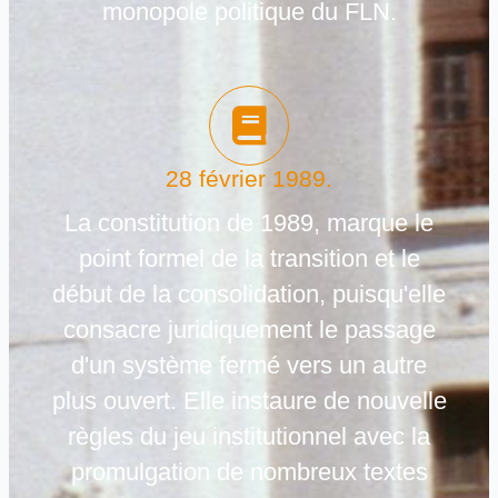
monopole politique du FLN.
28 février 1989.
La constitution de 1989, marque le
point formel de la transition et le
début de la consolidation, puisqu'elle
consacre juridiquement le passage
d'un système fermé vers un autre
plus ouvert. Elle instaure de nouvelle
règles du jeu institutionnel avec la
promulgation de nombreux textes