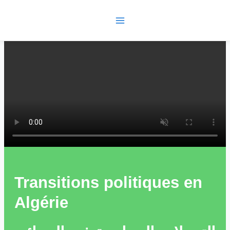
Skip
Main
to
Menu
content
Transitions politiques en
Algérie