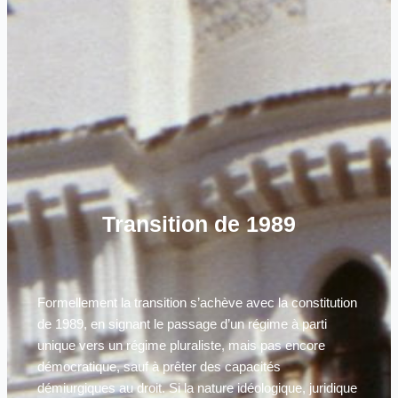
Transition de 1989
Formellement la transition s’achève avec la constitution
de 1989, en signant le passage d’un régime à parti
unique vers un régime pluraliste, mais pas encore
démocratique, sauf à prêter des capacités
démiurgiques au droit. Si la nature idéologique, juridique