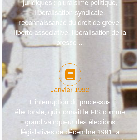
juridiques : pluralsime politique,
libéralisation syndicale,
reconnaissance du droit de grève,
liberté associative, libéralisation de la
presse ...
Janvier 1992
L'interruption du processus
électorale, qui donnait le FIS comme
grand vainqueur des élections
législatives de décembre 1991, a