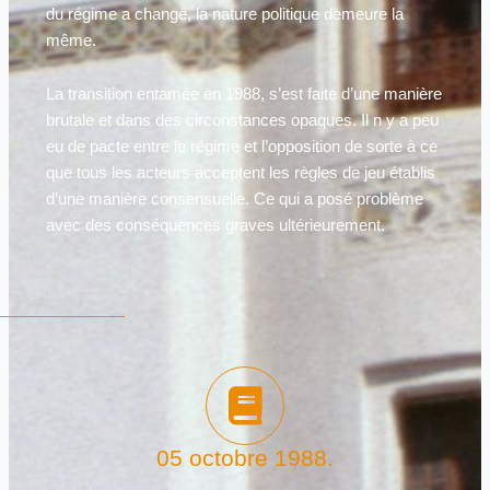
du régime a changé, la nature politique demeure la
même.
La transition entamée en 1988, s’est faite d’une manière
brutale et dans des circonstances opaques. Il n y a peu
eu de pacte entre le régime et l’opposition de sorte à ce
que tous les acteurs acceptent les règles de jeu établis
d’une manière consensuelle. Ce qui a posé problème
avec des conséquences graves ultérieurement.
05 octobre 1988.