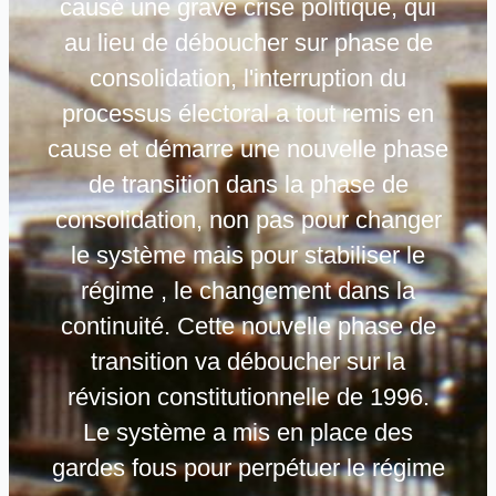
causé une grave crise politique, qui
au lieu de déboucher sur phase de
consolidation, l'interruption du
processus électoral a tout remis en
cause et démarre une nouvelle phase
de transition dans la phase de
consolidation, non pas pour changer
le système mais pour stabiliser le
régime , le changement dans la
continuité. Cette nouvelle phase de
transition va déboucher sur la
révision constitutionnelle de 1996.
Le système a mis en place des
gardes fous pour perpétuer le régime