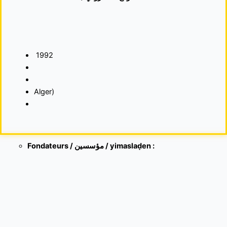
1992
Alger)
Fondateurs / مؤسسين / yimaslaḍen :