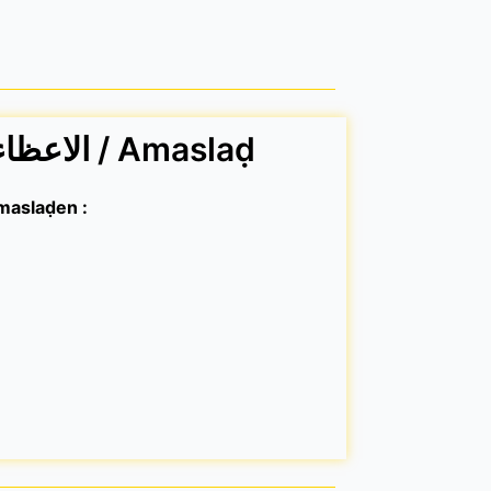
Membres / الاعظاء / Amaslaḍ
s / مؤسسين / yimaslaḍen :