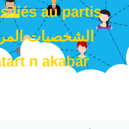
s liés au partis
الشخصيات المرت
tart n akabar