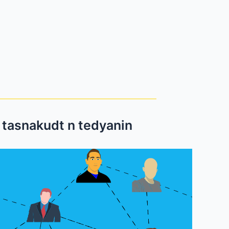
ologie et Faits marquants / التسلسل الزمني و الأحداث البارزة / tasnakudt n tedyanin