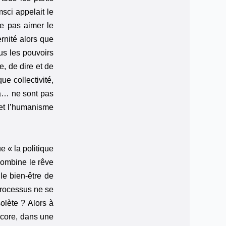
sci appelait le
e pas aimer le
rnité alors que
us les pouvoirs
e, de dire et de
e collectivité,
éma… ne sont pas
é et l’humanisme
e « la politique
 combine le rêve
le bien-être de
processus ne se
olète ? Alors à
ncore, dans une