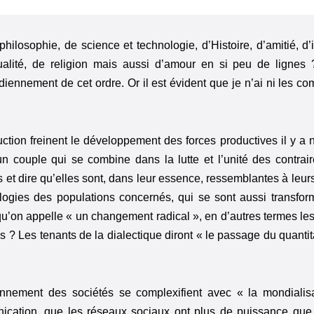
hilosophie, de science et technologie, d’Histoire, d’amitié, d’i
ualité, de religion mais aussi d’amour en si peu de lignes 
ennement de cet ordre. Or il est évident que je n’ai ni les co
ction freinent le développement des forces productives il y a
 un couple qui se combine dans la lutte et l’unité des contr
s et dire qu’elles sont, dans leur essence, ressemblantes à leu
ologies des populations concernés, qui se sont aussi transfor
on appelle « un changement radical », en d’autres termes les
? Les tenants de la dialectique diront « le passage du quantitat
nement des sociétés se complexifient avec « la mondialisa
ication, que les réseaux sociaux ont plus de puissance que 