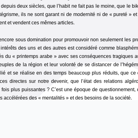
 depuis deux siècles, que l’habit ne fait pas le moine, que le bik
grisme, ils ne sont garant ni de modernité ni de « pureté » et
ent et vendent ces mêmes articles.
 encore sous domination pour promouvoir non seulement les pr
intérêts des uns et des autres est considéré comme blasphém
tés du « printemps arabe » avec ses conséquences tragiques 
euples de la région et leur volonté de se distancer de l’hég
tiplié et se réalise en des temps beaucoup plus réduits, que ce
ces directes sur notre devenir, que l’état des relations algé
 fois plus puissantes ? C’est une époque de questionnement, 
s accélérées des « mentalités » et des besoins de la société.
rusquement versés dans la modernité, dans un océan tumultue
tation continue entre l’ancien et le nouveau. Nous aussi somm
des et notre rythme de vie traditionnellement lent mais aujourd