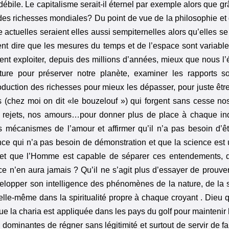
bile. Le capitalisme serait-il éternel par exemple alors que gr
es richesses mondiales? Du point de vue de la philosophie et d
ie actuelles seraient elles aussi sempiternelles alors qu’elles s
ent dire que les mesures du temps et de l’espace sont variable
nt exploiter, depuis des millions d’années, mieux que nous l’é
re pour préserver notre planète, examiner les rapports s
duction des richesses pour mieux les dépasser, pour juste être
 (chez moi on dit «le bouzelouf ») qui forgent sans cesse n
 rejets, nos amours…pour donner plus de place à chaque ind
mécanismes de l’amour et affirmer qu’il n’a pas besoin d’êt
yance qui n’a pas besoin de démonstration et que la science est
 que l’Homme est capable de séparer ces entendements, q
ce n’en aura jamais ? Qu’il ne s’agit plus d’essayer de prouver
velopper son intelligence des phénomènes de la nature, de la s
 elle-même dans la spiritualité propre à chaque croyant . Dieu 
 la charia est appliquée dans les pays du golf pour maintenir 
dominantes de régner sans légitimité et surtout de servir de fa