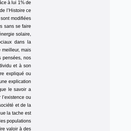
âce à lui 1% de
e l’Histoire ce
e sont modifiées
s sans se faire
nergie solaire,
ociaux dans la
 meilleur, mais
os pensées, nos
ividu et à son
re expliqué ou
 une explication
ue le savoir a
 l’existence ou
ociété et de la
que la tache est
les populations
ire valoir à des