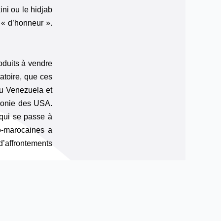
ini ou le hidjab
 « d’honneur ».
oduits à vendre
atoire, que ces
au Venezuela et
émonie des USA.
 qui se passe à
ro-marocaines a
d’affrontements
ux d’idées, de
es pris dans ce
’hui inadéquat.