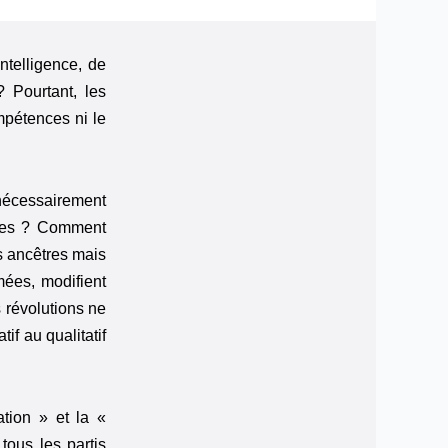
ntelligence, de
? Pourtant, les
mpétences ni le
 nécessairement
aires ? Comment
rs ancêtres mais
mées, modifient
 révolutions ne
if au qualitatif
tion » et la «
tous les partis