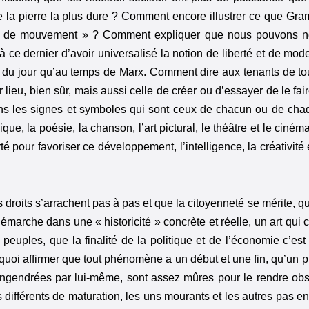
la pierre la plus dure ? Comment encore illustrer ce que Gram
rre de mouvement » ? Comment expliquer que nous pouvons n
e dernier d’avoir universalisé la notion de liberté et de mode
e du jour qu’au temps de Marx. Comment dire aux tenants de to
r lieu, bien sûr, mais aussi celle de créer ou d’essayer de le fair
ns les signes et symboles qui sont ceux de chacun ou de chaqu
ique, la poésie, la chanson, l’art pictural, le théâtre et le cin
té pour favoriser ce développement, l’intelligence, la créativit
 droits s’arrachent pas à pas et que la citoyenneté se mérite, qu
a démarche dans une « historicité » concrète et réelle, un art qui
uples, que la finalité de la politique et de l’économie c’est 
 quoi affirmer que tout phénomène a un début et une fin, qu’un 
engendrées par lui-même, sont assez mûres pour le rendre obs
différents de maturation, les uns mourants et les autres pas e