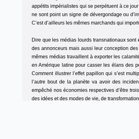
appétits impérialistes qui se perpétuent à ce jour
ne sont point un signe de dévergondage ou d’inté
C’est d’ailleurs les mêmes marchands qui import
Dire que les médias lourds transnationaux sont
des annonceurs mais aussi leur conception des 
mêmes médias travaillent à exporter les calami
en Amérique latine pour casser les élans des p
Comment illustrer l’effet papillon qui s’est mul
l’autre bout de la planète va avoir des inciden
empêché nos économies respectives d’être trois
des idées et des modes de vie, de transformation
Ce sont des milliards d’individus qui sont b
mœurs, de traditions diverses…dans une confron
tourbillon vertigineux qui chamboule nos certitu