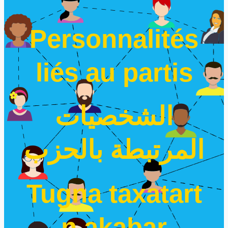
Personnalités
liés au partis
الشخصيات
المرتبطة بالحزب
Tugna taxatart
n akabar