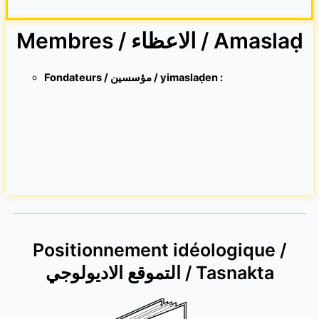
Membres / الاعظاء / Amaslaḍ
Fondateurs / مؤسسين / yimaslaḍen :
Positionnement idéologique /
التموقع الاديولوجي / Tasnakta