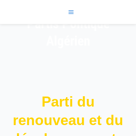
Skip
Main
to
Menu
content
Partis Politique
Algérien
Parti du
renouveau et du