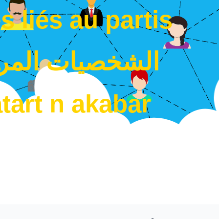
s liés au partis
الشخصيات المرت
tart n akabar