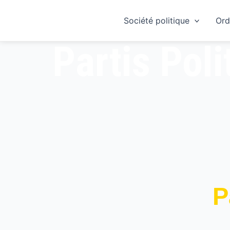
Skip
to
Société politique
Ord
content
Partis Poli
P