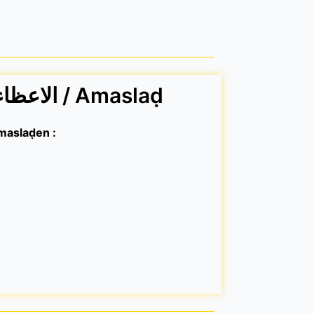
Membres / الاعظاء / Amaslaḍ
s / مؤسسين / yimaslaḍen :