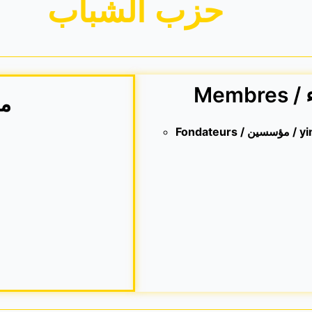
حزب الشباب
معال
Fondateur