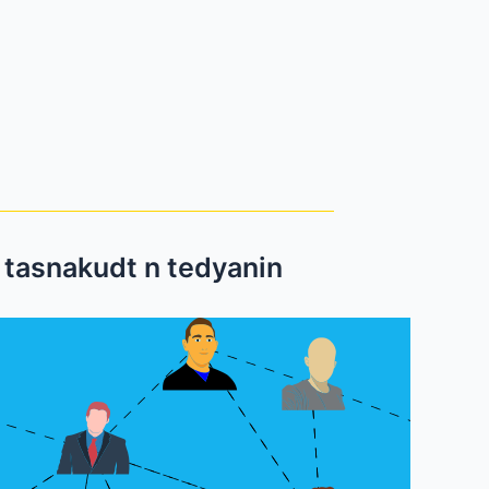
ologie et Faits marquants / التسلسل الزمني و الأحداث البارزة / tasnakudt n tedyanin