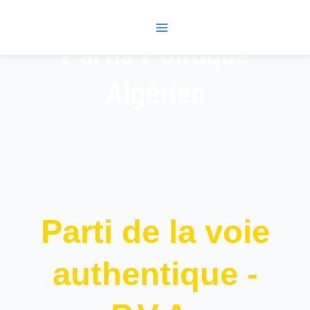
Skip
Main
to
Menu
content
Partis Politique
Algérien
Parti de la voie
authentique -