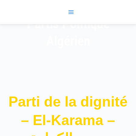
Skip
Main
to
Menu
content
Partis Politique
Algérien
Parti de la dignité
– El-Karama –