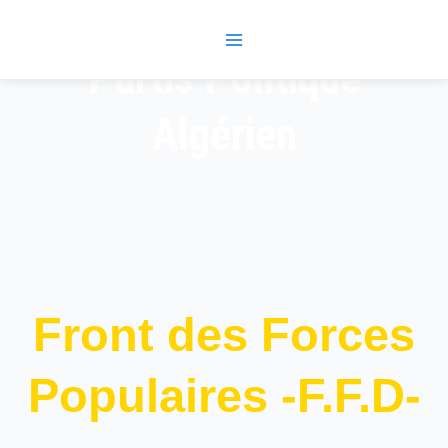
Skip
Main
to
Menu
content
Partis Politique
Algérien
Front des Forces
Populaires -F.F.D-