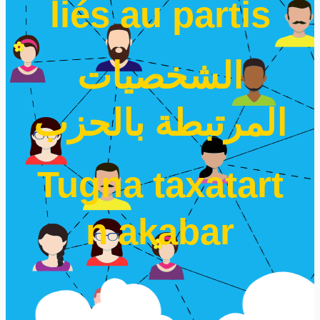
liés au partis
الشخصيات
المرتبطة بالحزب
Tugna taxatart
n akabar