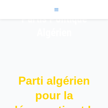
Skip
Main
to
Menu
content
Partis Politique
Algérien
Parti algérien
pour la