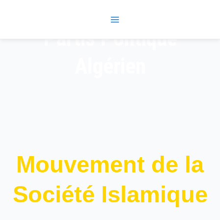
Skip
Main
to
Menu
content
Partis Politique
Algérien
Mouvement de la
Société Islamique