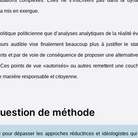
situations complexes. Elles ne s’inscrivent pas dans la dyn
 a mis en exergue.
litique politicienne que d’analyses analytiques de la réalité é
urs audible vise finalement beaucoup plus à justifier le sta
nts et par de voie de conséquence de proposer une alternative
. Ces points de vue «autorisés» ou autres remettent une couch
ne manière responsable et citoyenne.
question de méthode
tuel pour dépasser les approches réductrices et idéologistes q