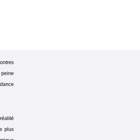
ontres
à peine
ndance
réalité
le plus