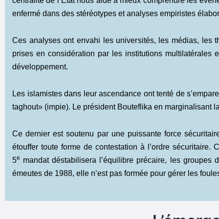
centralité de l’Etat nous aide à mieux comprendre les évén
enfermé dans des stéréotypes et analyses empiristes élaboré
Ces analyses ont envahi les universités, les médias, les 
prises en considération par les institutions multilatéral
développement.
Les islamistes dans leur ascendance ont tenté de s’emparer
taghout» (impie). Le président Bouteflika en marginalisant la 
Ce dernier est soutenu par une puissante force sécuritair
étouffer toute forme de contestation à l’ordre sécuritaire.
e
5
mandat déstabilisera l’équilibre précaire, les groupes d’
émeutes de 1988, elle n’est pas formée pour gérer les foule