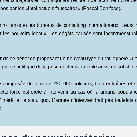
ements majeurs en cours qui sont en train de façonner notre vie
es par les «intellectuels faussaires» (Pascal Boniface).
think tanks et les bureaux de consulting internationaux. Leur
es et les pouvoirs locaux. Les dégâts causés sont incommensur
 de ce débat en proposant un nouveau type d’Etat, appelé «Etat
police politique de la prise de décision tente aussi de substituer
e composée de plus de 220 000 policiers, bien entraînés et s
 Cette force est prête à intervenir au cas où la grogne populai
intérêt et le statu quo. L’armée n’interviendrait pas toutefois 
s.