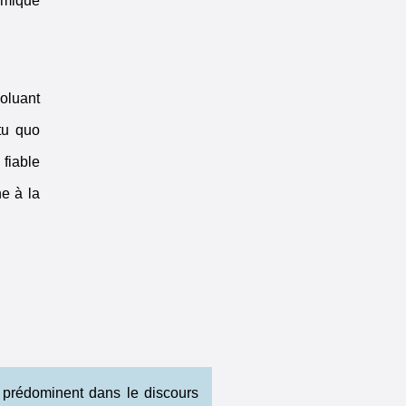
amique
voluant
tu quo
 fiable
e à la
ui prédominent dans le discours