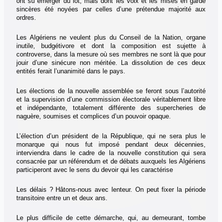
ont su émerger du lot, mais dont les voix et les mises en garde
sincères été noyées par celles d’une prétendue majorité aux
ordres.
Les Algériens ne veulent plus du Conseil de la Nation, organe
inutile, budgétivore et dont la composition est sujette à
controverse, dans la mesure où ses membres ne sont là que pour
jouir d’une sinécure non méritée. La dissolution de ces deux
entités ferait l’unanimité dans le pays.
Les élections de la nouvelle assemblée se feront sous l’autorité
et la supervision d’une commission électorale véritablement libre
et indépendante, totalement différente des supercheries de
naguère, soumises et complices d’un pouvoir opaque.
L’élection d’un président de la République, qui ne sera plus le
monarque qui nous fut imposé pendant deux décennies,
interviendra dans le cadre de la nouvelle constitution qui sera
consacrée par un référendum et de débats auxquels les Algériens
participeront avec le sens du devoir qui les caractérise
Les délais ? Hâtons-nous avec lenteur. On peut fixer la période
transitoire entre un et deux ans.
Le plus difficile de cette démarche, qui, au demeurant, tombe