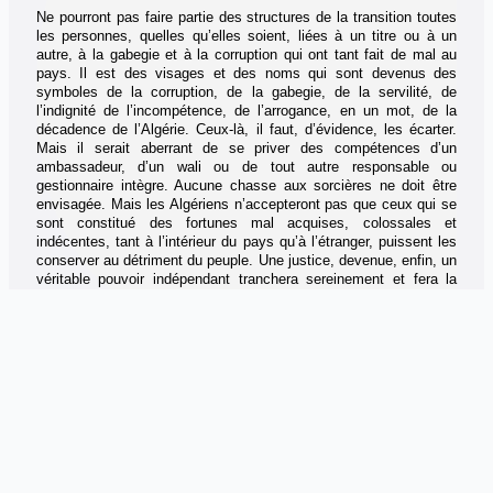
Ne pourront pas faire partie des structures de la transition toutes
les personnes, quelles qu’elles soient, liées à un titre ou à un
autre, à la gabegie et à la corruption qui ont tant fait de mal au
pays. Il est des visages et des noms qui sont devenus des
symboles de la corruption, de la gabegie, de la servilité, de
l’indignité de l’incompétence, de l’arrogance, en un mot, de la
décadence de l’Algérie. Ceux-là, il faut, d’évidence, les écarter.
Mais il serait aberrant de se priver des compétences d’un
ambassadeur, d’un wali ou de tout autre responsable ou
gestionnaire intègre. Aucune chasse aux sorcières ne doit être
envisagée. Mais les Algériens n’accepteront pas que ceux qui se
sont constitué des fortunes mal acquises, colossales et
indécentes, tant à l’intérieur du pays qu’à l’étranger, puissent les
conserver au détriment du peuple. Une justice, devenue, enfin, un
véritable pouvoir indépendant tranchera sereinement et fera la
part du vrai et du fantasme.
Les membres des organismes de la transition, seront tenus de
rendre compte de leurs missions à son terme. De nombreux
noms circulent sur les réseaux sociaux. Mais peu importent les
noms. Il existe tant de compétences, tant de bonnes volontés,
tant de personnalités intègres et expérimentées que nous n’avons
que l’embarras du choix.
Pourraient faire partie, à titre indicatif et non limitatif, des