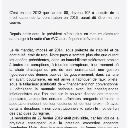
C’est en mai 2013 que l’article 88, devenu 102 à la suite de la
modification de la constitution en 2016, aurait dû être mis en
œuvre.
Depuis cette date, le président n’était plus en mesure d’assurer
sa charge à la suite d’un AVC aux séquelles irréversibles.
Le 4è mandat, imposé en 2014, sous prétexte de stabilité et de
continuité, était de trop. Notre pays a sombré plus vite que durant
les années précédentes, dans un immobilisme sclérosant propice
à toutes les corruptions, à tous les corrupteurs, à un moment où
la chute drastique du prix du baril commandait une gestion
rigoureuse des deniers publics. Le gouvernement, dans sa fuite
en avant coutumière, en est arrivé à fabriquer de faux billets,
sous le fallacieux justificatif de « financement non conventionnel
», détruisant la monnaie nationale avec les conséquences
inflationnistes que l’on sait sur le pouvoir d’achat des masses
populaires, auxquelles certains affairistes arrogants offraient le
spectacle indécent de leur opulence et de leur proximité avec
certains décideurs « non constitutionnels », selon le mot de l’un
des caciques du régime.
La révolution du 22 février 2019 était prévisible, car les lois de la
physique enseignent que la pression excessive engendre
l’explosion. Mais, dans leur aveuglement, les forces obscures qui