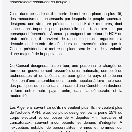
souveraineté appartient au peuple »
C’est dans ce cadre qu’il importe de mettre en place au plus tôt,
des mécanismes consensuels par lesquels le peuple souverain
désignera une structure présidentielle, de 5 à 7 membres, dont
l’appellation importe peu, puisqu’elle est transitoire et par
conséquent éphémère. À ceux qui craignent un retour du HCE de
triste mémoire, il convient de rappeler que cet organisme a
découlé de l’entente de décideurs controversés, alors que le
Conseil présidentiel à mettre en place sera le fruit de la volonté
d’une majorité de la population.
Ce Conseil désignera, à son tour, une personnalité chargée de
former un gouvernement resserré d’union nationale, composé de
technocrates et de spécialistes pour gérer le pays et préparer
l’élection d’une assemblée constituante appelée à faire table rase
des pratiques du passé dans le cadre d’une Constitution destinée
à faire entrer notre pays, enfin, dans la démocratie et la
modernité.
Les Algériens savent ce qu’ils ne veulent plus. Ils ne veulent plus
de l’actuelle APN, élue, ou plutôt désignée, par à peine 15% du
corps électoral et composée de « députés » milliardaires et
caricaturaux, souvent incompétents et dénués d’intégrité. À
l’exception, notable, de personnalités, femmes et hommes, qui