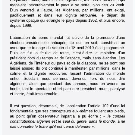
menaient inexorablement le pays à sa perte, n’on rien vu venir.
D’un vendredi à l’autre, les Algériens, par millions, ont exigé,
pacifiquement et dans leur dignité retrouvée, le départ du
système opaque qui étrangle le pays depuis 1962, et plus encore,
depuis 1999.
L’aberration du 5ème mandat fut suivie de la promesse d’une
élection présidentielle anticipée, ce qui, en soit, constituait un
aveu que le trucage du scrutin du 18 avril 2019 était programmé.
Puis ce fut la feuille de route, c’est-à-dire le maintien d’un
président hors du temps et de l’espace, mais sans élection. Les
Algériens, de l’intérieur du pays et de la diaspora, ne se sont pas
laissé abuser. Ils ont continué à manifester, par millions, dans le
calme et la dignité recouvrée, faisant l’admiration du monde
entier. Soudain, nous sommes devenus fiers de nous dire
algériens, alors que pendant des années, nous en avions eu
honte, tant le spectacle offert par notre président, muet, paralysé
et inerte, était insoutenable.
Il est question, désormais, de l’application l’article 102 d’une loi
fondamentale que ses concepteurs eux-mêmes foulent aux pieds,
au point qu’un observateur impartial a pu écrire : «
le conseil
constitutionnel algérien est le seul du genre, dans le monde, à ne
pas connaitre le texte
qu’il est censé défendre
».