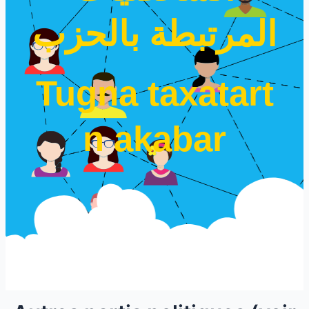
المرتبطة بالحزب
Tugna taxatart
n akabar