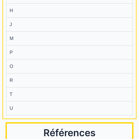
H
J
M
P
O
R
T
U
Références