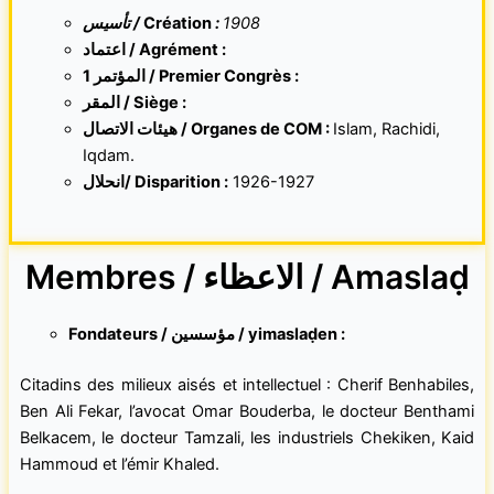
تأسيس /
Création
:
1908
اعتماد / Agrément :
1 المؤتمر / Premier Congrès :
المقر /
Siège :
هيئات الاتصال / Organes de COM :
Islam, Rachidi,
Iqdam.
انحلال/ Disparition :
1926-1927
Membres / الاعظاء / Amaslaḍ
Fondateurs / مؤسسين / yimaslaḍen :
Citadins des milieux aisés et intellectuel : Cherif Benhabiles,
Ben Ali Fekar, l’avocat Omar Bouderba, le docteur Benthami
Belkacem, le docteur Tamzali, les industriels Chekiken, Kaid
Hammoud et l’émir Khaled.