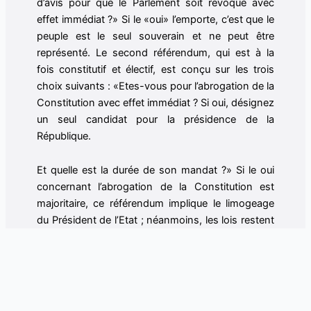
d’avis pour que le Parlement soit révoqué avec
effet immédiat ?» Si le «oui» l’emporte, c’est que le
peuple est le seul souverain et ne peut être
représenté. Le second référendum, qui est à la
fois constitutif et électif, est conçu sur les trois
choix suivants : «Etes-vous pour l’abrogation de la
Constitution avec effet immédiat ? Si oui, désignez
un seul candidat pour la présidence de la
République.
Et quelle est la durée de son mandat ?» Si le oui
concernant l’abrogation de la Constitution est
majoritaire, ce référendum implique le limogeage
du Président de l’Etat ; néanmoins, les lois restent
en vigueur. Ainsi, les réponses à la deuxième et à
la troisième question du second référendum
permettent d’élire le premier responsable du pays
et fixent la durée de son mandat, avec comme
priorité d’écrire une nouvelle Constitution