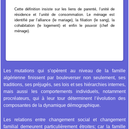
Cette définition insiste sur les liens de parenté, l’unité de
résidence et l’unité de consommation. Le ménage est
identifié par l’alliance (le mariage), la filiation (le sang), la
cohabitation (le logement) et enfin le pouvoir (chef de
ménage).
Les mutations qui s’opèrent au niveau de la famille
algérienne finissent par bouleverser non seulement, ses
traditions, ses préjugés, ses lois et ses hiérarchies internes,
mais aussi les comportements individuels, notamment
procréateurs, qui à leur tour déterminent l’évolution des
composantes de la dynamique démographique.
Les relations entre changement social et changement
familial demeurent particulièrement étroites; car la famille