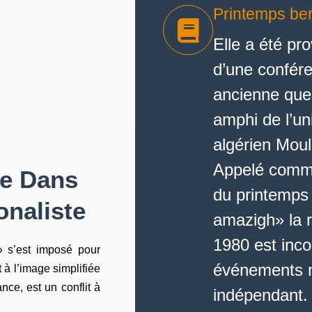
Printemps be
Elle a été pro
d’une confére
ancienne que
amphi de l’uni
algérien Mou
Appelé comm
te Dans
du printemps
naliste
amazigh» la r
1980 est inco
» s’est imposé pour
événements m
t à l’image simplifiée
ce, est un conflit à
indépendant