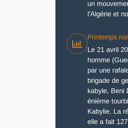
un mouvement
l’Algérie et n
Printemps noi
Le 21 avril 2
homme (Guerm
par une rafale
brigade de ge
kabyle, Beni
énième tourb
Kabylie. La r
elle a fait 1