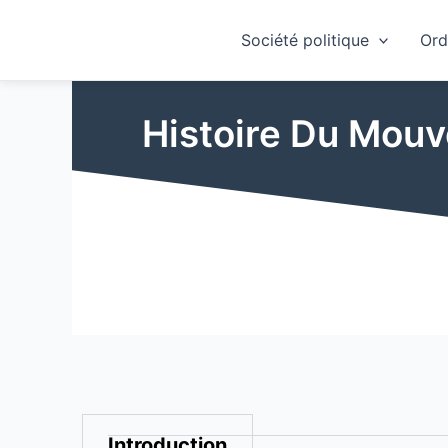
Skip
to
Société politique
Ord
content
Histoire Du Mouv
Introduction