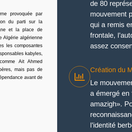
de 80 représe
mouvement po
terne provoquée par
ion du parti sur la
qui a remis 
ane et la place de
frontale, l’au
e Algérie algérienne
assez consen
utes les composantes
esponsables kabyles,
 comme Ait Ahmed
Création du 
rbères, mais pas de
ndépendance avant de
Le mouvement
a émergé en 
amazigh». Pou
reconnaissanc
l’identité ber