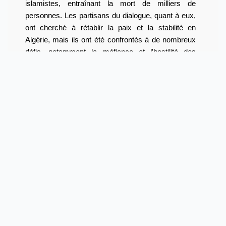
islamistes, entraînant la mort de milliers de
personnes. Les partisans du dialogue, quant à eux,
ont cherché à rétablir la paix et la stabilité en
Algérie, mais ils ont été confrontés à de nombreux
défis, notamment la méfiance et l’hostilité des
autorités en place.
Cette dichotomie entre les éradicateurs et les
réconciliateurs a continué de rythmer la vie politique
de l’Algérie pendant de nombreuses années, et elle
est encore présente aujourd’hui. Malgré les défis,
l’opposition algérienne a réussi à évoluer et à
s’adapter à un environnement politique changeant,
reflétant ainsi les profondes transformations qui ont
eu lieu dans la société algérienne depuis
l’indépendance.