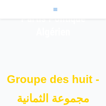
Skip
Main
to
Menu
content
Partis Politique
Algérien
Groupe des huit -
مجموعة الثمانية