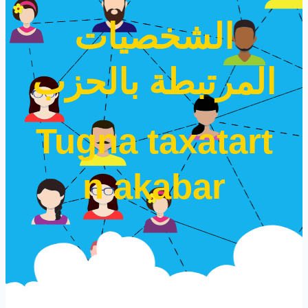
الشخصيات
المرتبطة بالحزب
Tugna taxatart
n akabar